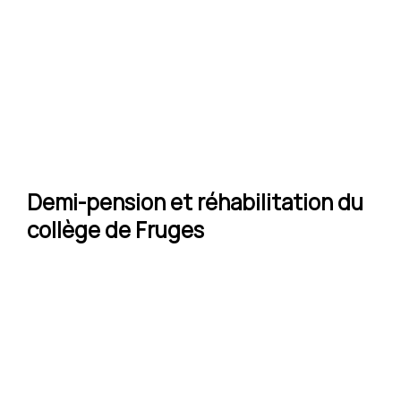
Demi-pension et réhabilitation du
collège de Fruges
Localisation :
FRUGES - Pas-de-Calais
Maître d'ouvrage :
DEPARTEMENT DU PAS-DE-CALAIS